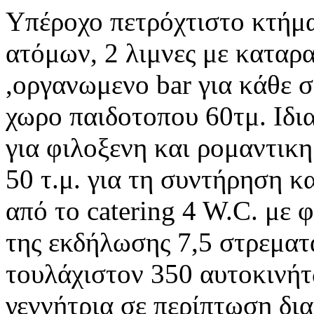
Υπέροχο πετρόχτιστο κτήμα
ατόμων, 2 λιμνες με καταρα
,οργανωμενο bar για κάθε 
χωρο παιδοτοπου 60τμ. Ιδι
για φιλοξενη και ρομαντικη
50 τ.μ. για τη συντήρηση κ
από το catering 4 W.C. με 
της εκδήλωσης 7,5 στρεματ
τουλάχιστον 350 αυτοκινή
γεννήτρια σε περίπτωση δια