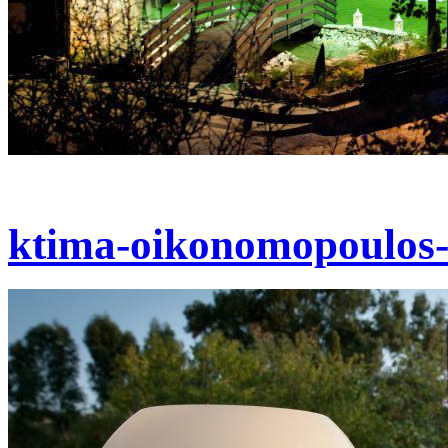
ktima-oikonomopoulos-